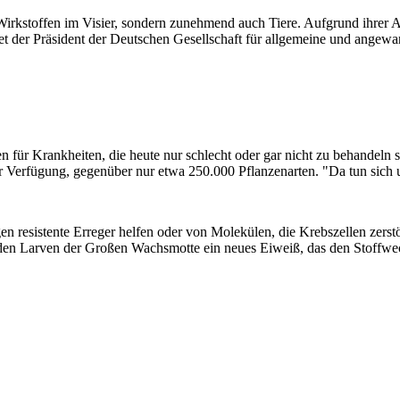
kstoffen im Visier, sondern zunehmend auch Tiere. Aufgrund ihrer Art
tet der Präsident der Deutschen Gesellschaft für allgemeine und angew
ür Krankheiten, die heute nur schlecht oder gar nicht zu behandeln sind
 zur Verfügung, gegenüber nur etwa 250.000 Pflanzenarten. "Da tun sich
egen resistente Erreger helfen oder von Molekülen, die Krebszellen zer
 den Larven der Großen Wachsmotte ein neues Eiweiß, das den Stoffwechs